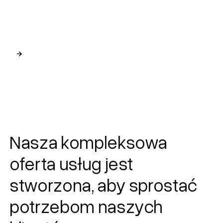
jakimi mierzy się klient.
prostotę
i funkcjonalność.
Sprawdź nasze usługi
Sprawdź nasze projekty
Slide 2 of 2.
Nasza kompleksowa
oferta usług jest
stworzona, aby sprostać
potrzebom naszych