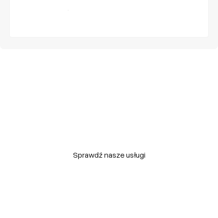
Umów się na spotkanie
Pomagamy naszym
klientom osiągać
nowe
cele
Sprawdź nasze usługi