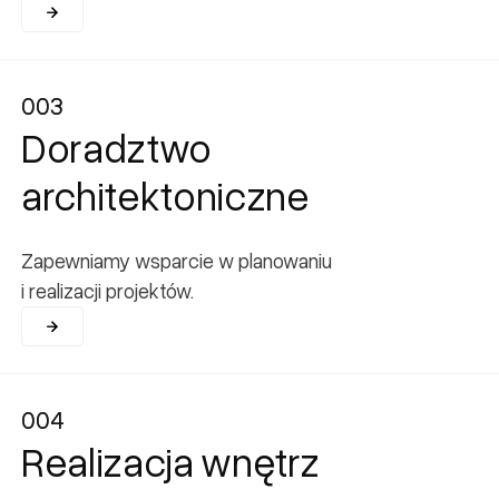
003
003
Doradztwo
architektoniczne
Zapewniamy wsparcie w planowaniu
i realizacji projektów.
004
004
Realizacja wnętrz