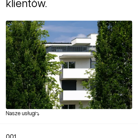
klientów.
Nasze usługi
001
001